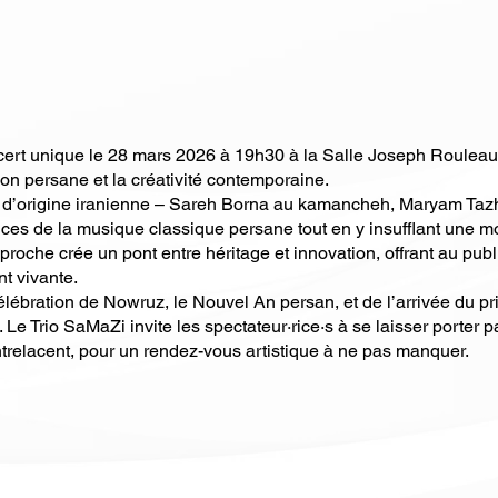
ert unique le 28 mars 2026 à 19h30 à la Salle Joseph Rouleau
ion persane et la créativité contemporaine.
 d’origine iranienne – Sareh Borna au kamancheh, Maryam Tazh
nces de la musique classique persane tout en y insufflant une mo
proche crée un pont entre héritage et innovation, offrant au pu
nt vivante.
lébration de Nowruz, le Nouvel An persan, et de l’arrivée du p
 Le Trio SaMaZi invite les spectateur·rice·s à se laisser porter 
ntrelacent, pour un rendez-vous artistique à ne pas manquer.