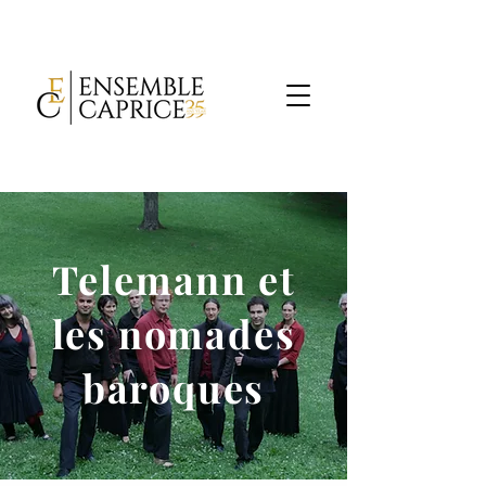
Telemann et
les nomades
baroques