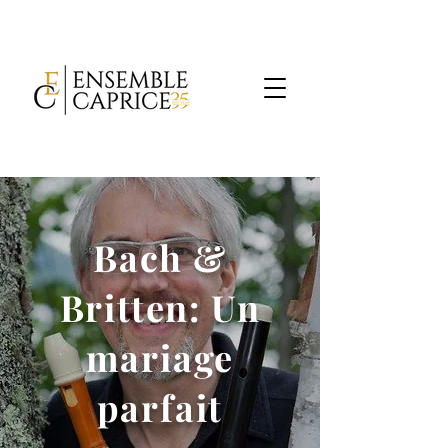
Bach &
Britten: Un
mariage
parfait